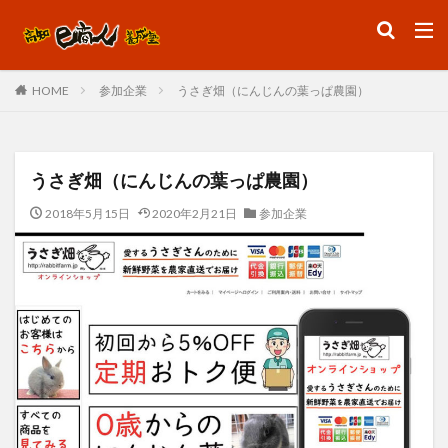
ファッション
デザイン
流行
参加企業
うさぎ畑（にんじんの葉っぱ農園）
HOME
カテゴリー
うさぎ畑（にんじんの葉っぱ農園）
検索
2018年5月15日
2020年2月21日
参加企業