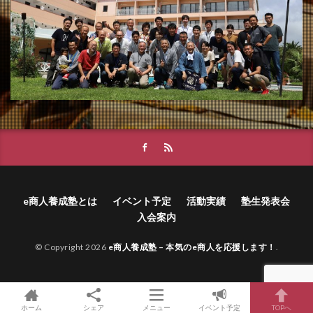
e商人養成塾とは
イベント予定
活動実績
塾生発表会
入会案内
© Copyright 2026
e商人養成塾 – 本気のe商人を応援します！
.
ホーム
シェア
メニュー
イベント予定
TOPへ